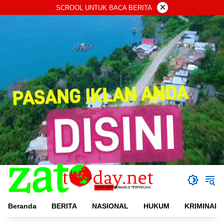
Langsung
×
SCROOL UNTUK BACA BERITA
ke
konten
Beranda
BERITA
NASIONAL
HUKUM
KRIMINAL