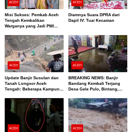
ACEH
ACEH
Misi Sukses: Pemkab Aceh
Diamnya Suara DPRA dari
Tengah Kembalikan
Dapil IV: Tuai Kecaman
Warganya yang Jadi PMI
Unprosedural di Malaysia
ACEH
ACEH
Update Banjir Susulan dan
BREAKING NEWS: Banjir
Tanah Longsor Aceh
Bandang Kembali Terjang
Tengah: Beberapa Kampung
Desa Gele Pulo, Bintang,
Terisolir, Ini Daftar Desanya!
Aceh Tengah
ACEH
ACEH