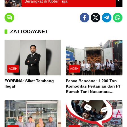
Berangkat di Kloter Tiga
ZATTODAY.NET
ACEH
ACEH
FORBINA: Sikat Tambang
Pasca Bencana: 1.200 Ton
Ilegal
Komoditas Pertanian dari PT
Rumah Tani Nusantara
Cabang Takengon Dikirim ke
Pasar Nasional