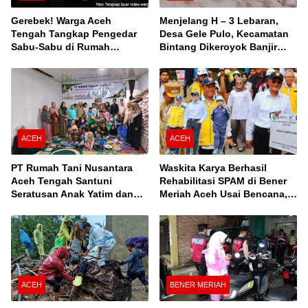
Gerebek! Warga Aceh
Menjelang H – 3 Lebaran,
Tengah Tangkap Pengedar
Desa Gele Pulo, Kecamatan
Sabu-Sabu di Rumah
Bintang Dikeroyok Banjir
Kontrakan
Susulan
ACEH
ACEH
PT Rumah Tani Nusantara
Waskita Karya Berhasil
Aceh Tengah Santuni
Rehabilitasi SPAM di Bener
Seratusan Anak Yatim dan
Meriah Aceh Usai Bencana,
Fakir Miskin, Serta Buka
Berfungsi Penuhi Kebutuhan
Puasa Bersama
Air Bagi 3.000 KK
ACEH
BENER MERIAH