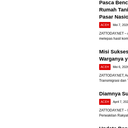
Pasca Benca
Rumah Tani
Pasar Nasi
ACEH
Mei 7, 202
ZATTODAY.NET – A
melepas hasil kom
Misi Sukse
Warganya y
ACEH
Mei 6, 202
ZATTODAY.NET, Ac
Transmigrasi dan 
Diamnya Su
ACEH
April 7, 20
ZATTODAY.NET – B
Perwakilan Rakya