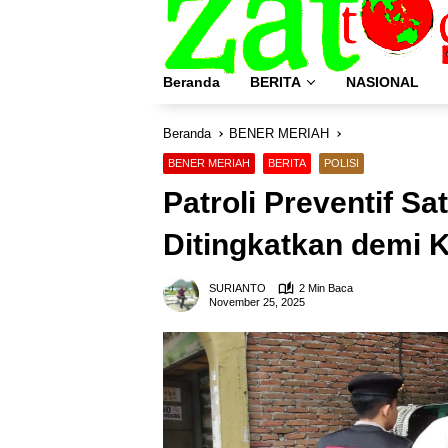
Langsung
ke
konten
Beranda
BERITA
NASIONAL
Beranda
BENER MERIAH
BENER MERIAH
BERITA
POLISI
Patroli Preventif S
Ditingkatkan demi
SURIANTO
2 Min Baca
November 25, 2025