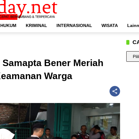
HUKUM
KRIMINAL
INTERNASIONAL
WISATA
Lain
C
CARI
at Samapta Bener Meriah
BERIT
ANDA
 Keamanan Warga