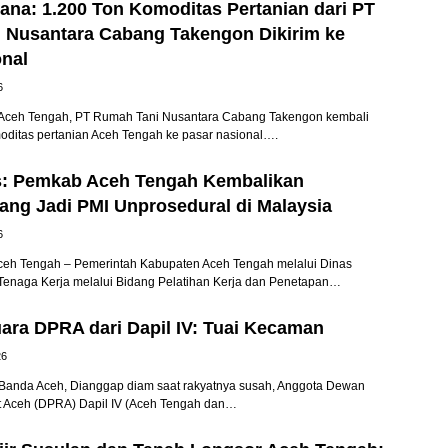
na: 1.200 Ton Komoditas Pertanian dari PT
 Nusantara Cabang Takengon Dikirim ke
onal
6
ceh Tengah, PT Rumah Tani Nusantara Cabang Takengon kembali
oditas pertanian Aceh Tengah ke pasar nasional….
s: Pemkab Aceh Tengah Kembalikan
ang Jadi PMI Unprosedural di Malaysia
6
eh Tengah – Pemerintah Kabupaten Aceh Tengah melalui Dinas
Tenaga Kerja melalui Bidang Pelatihan Kerja dan Penetapan…
ara DPRA dari Dapil IV: Tuai Kecaman
26
anda Aceh, Dianggap diam saat rakyatnya susah, Anggota Dewan
t Aceh (DPRA) Dapil IV (Aceh Tengah dan…