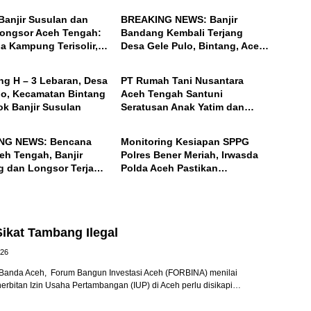
l
Banjir Susulan dan
BREAKING NEWS: Banjir
ongsor Aceh Tengah:
Bandang Kembali Terjang
a Kampung Terisolir,
Desa Gele Pulo, Bintang, Aceh
ACEH
ar Desanya!
Tengah
ng H – 3 Lebaran, Desa
PT Rumah Tani Nusantara
lo, Kecamatan Bintang
Aceh Tengah Santuni
ok Banjir Susulan
Seratusan Anak Yatim dan
BENER MERIAH
Fakir Miskin, Serta Buka Puasa
Bersama
NG NEWS: Bencana
Monitoring Kesiapan SPPG
eh Tengah, Banjir
Polres Bener Meriah, Irwasda
 dan Longsor Terjang
Polda Aceh Pastikan
nyel, Bintang
Pelayanan Pemenuhan Gizi
Siap Beroperasi
ikat Tambang Ilegal
026
anda Aceh, Forum Bangun Investasi Aceh (FORBINA) menilai
nerbitan Izin Usaha Pertambangan (IUP) di Aceh perlu disikapi…