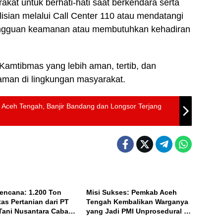
kat untuk berhati-hati saat berkendara serta
sian melalui Call Center 110 atau mendatangi
i gangguan keamanan atau membutuhkan kehadiran
si Kamtibmas yang lebih aman, tertib, dan
 aman di lingkungan masyarakat.
ceh Tengah, Banjir Bandang dan Longsor Terjang
ACEH
encana: 1.200 Ton
Misi Sukses: Pemkab Aceh
as Pertanian dari PT
Tengah Kembalikan Warganya
ani Nusantara Cabang
yang Jadi PMI Unprosedural di
ACEH
n Dikirim ke Pasar
Malaysia