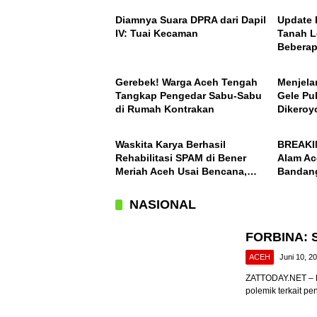
Nasiona
Diamnya Suara DPRA dari Dapil
Update 
IV: Tuai Kecaman
Tanah L
Beberap
ACEH
ACEH
Ini Daft
Gerebek! Warga Aceh Tengah
Menjela
Tangkap Pengedar Sabu-Sabu
Gele Pu
di Rumah Kontrakan
Dikeroy
ACEH
ACEH
Waskita Karya Berhasil
BREAKI
Rehabilitasi SPAM di Bener
Alam Ac
Meriah Aceh Usai Bencana,
Bandang
Berfungsi Penuhi Kebutuhan
Desa Ko
Air Bagi 3.000 KK
NASIONAL
FORBINA: S
ACEH
Juni 10, 2
ZATTODAY.NET – B
polemik terkait pe