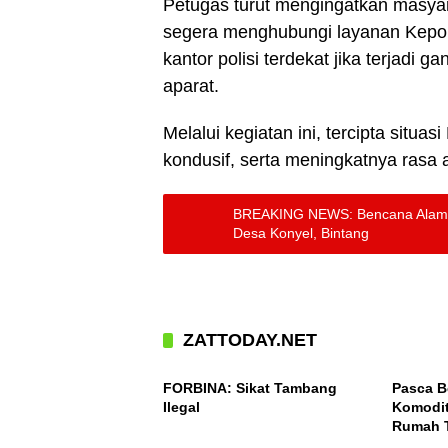
Petugas turut mengingatkan masyara
segera menghubungi layanan Kepoli
kantor polisi terdekat jika terjad
aparat.
Melalui kegiatan ini, tercipta situa
kondusif, serta meningkatnya rasa
BREAKING NEWS: Bencana Alam A
Desa Konyel, Bintang
ZATTODAY.NET
ACEH
ACEH
FORBINA: Sikat Tambang
Pasca B
Ilegal
Komodit
Rumah T
ACEH
ACEH
Takengo