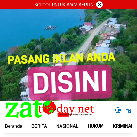
Langsung
×
SCROOL UNTUK BACA BERITA
ke
konten
Beranda
BERITA
NASIONAL
HUKUM
KRIMINAL