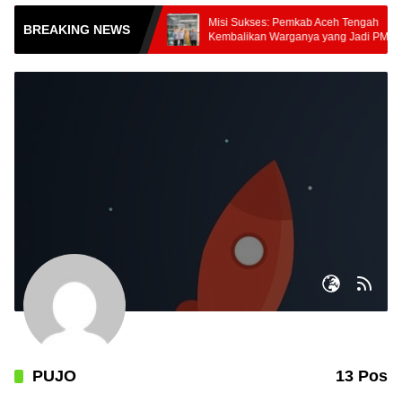
omoditas
Misi Sukses: Pemkab Aceh Tengah
BREAKING NEWS
i Nusantara
Kembalikan Warganya yang Jadi PMI
 Pasar Nasional
Unprosedural di Malaysia
PUJO
13 Pos