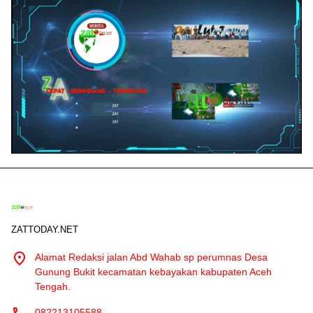
ZATTODAY.NET
Alamat Redaksi jalan Abd Wahab sp perumnas Desa
Gunung Bukit kecamatan kebayakan kabupaten Aceh
Tengah.
082213105588