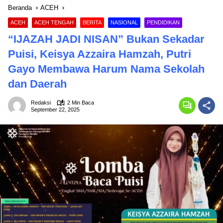
Beranda
ACEH
ACEH
ACEH TENGAH
BERITA
NASIONAL
PENDIDIKAN
“IJAZAH JADI NISAN” Bukan Sekadar
Puisi, Keisya Azzaira Hamzah, Putri
Gayo Membawa Harum Nama Sekolah
dan Daerah
Redaksi
2 Min Baca
September 22, 2025