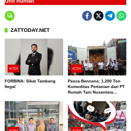
Unit Rumah
Unit Rumah
ZATTODAY.NET
ACEH
ACEH
FORBINA: Sikat Tambang
Pasca Bencana: 1.200 Ton
Ilegal
Komoditas Pertanian dari PT
Rumah Tani Nusantara
Cabang Takengon Dikirim ke
Pasar Nasional
ACEH
ACEH