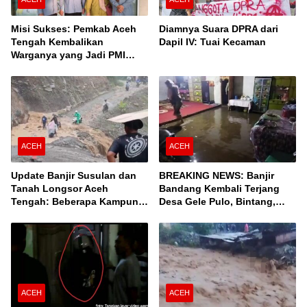
Misi Sukses: Pemkab Aceh
Diamnya Suara DPRA dari
Tengah Kembalikan
Dapil IV: Tuai Kecaman
Warganya yang Jadi PMI
Unprosedural di Malaysia
ACEH
ACEH
Update Banjir Susulan dan
BREAKING NEWS: Banjir
Tanah Longsor Aceh
Bandang Kembali Terjang
Tengah: Beberapa Kampung
Desa Gele Pulo, Bintang,
Terisolir, Ini Daftar Desanya!
Aceh Tengah
ACEH
ACEH