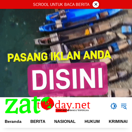
Langsung
×
SCROOL UNTUK BACA BERITA
ke
konten
Beranda
BERITA
NASIONAL
HUKUM
KRIMINAL