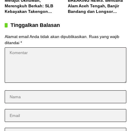
Merajut Ukhuwah,
BREAKING NEWS: Bencana
Merengkuh Berkah: SLB
Alam Aceh Tengah, Banjir
Kebayakan Takengon
Bandang dan Longsor
Salurkan Bantuan
Terjang Desa Konyel,
Bintang
Tinggalkan Balasan
Alamat email Anda tidak akan dipublikasikan.
Ruas yang wajib
ditandai
*