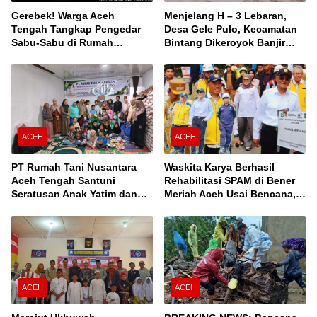
Gerebek! Warga Aceh
Menjelang H – 3 Lebaran,
Tengah Tangkap Pengedar
Desa Gele Pulo, Kecamatan
Sabu-Sabu di Rumah
Bintang Dikeroyok Banjir
Kontrakan
Susulan
ACEH
ACEH
PT Rumah Tani Nusantara
Waskita Karya Berhasil
Aceh Tengah Santuni
Rehabilitasi SPAM di Bener
Seratusan Anak Yatim dan
Meriah Aceh Usai Bencana,
Fakir Miskin, Serta Buka
Berfungsi Penuhi Kebutuhan
Puasa Bersama
Air Bagi 3.000 KK
ACEH
ACEH