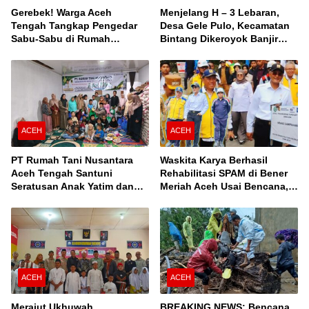
Gerebek! Warga Aceh
Menjelang H – 3 Lebaran,
Tengah Tangkap Pengedar
Desa Gele Pulo, Kecamatan
Sabu-Sabu di Rumah
Bintang Dikeroyok Banjir
Kontrakan
Susulan
ACEH
ACEH
PT Rumah Tani Nusantara
Waskita Karya Berhasil
Aceh Tengah Santuni
Rehabilitasi SPAM di Bener
Seratusan Anak Yatim dan
Meriah Aceh Usai Bencana,
Fakir Miskin, Serta Buka
Berfungsi Penuhi Kebutuhan
Puasa Bersama
Air Bagi 3.000 KK
ACEH
ACEH
Merajut Ukhuwah,
BREAKING NEWS: Bencana