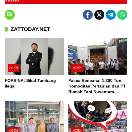
Tawar
ZATTODAY.NET
ACEH
ACEH
FORBINA: Sikat Tambang
Pasca Bencana: 1.200 Ton
Ilegal
Komoditas Pertanian dari PT
Rumah Tani Nusantara
Cabang Takengon Dikirim ke
Pasar Nasional
ACEH
ACEH