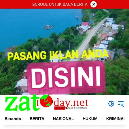
Langsung
×
SCROOL UNTUK BACA BERITA
ke
konten
Beranda
BERITA
NASIONAL
HUKUM
KRIMINAL