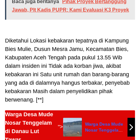
Baca juga beritanya
Pihak Proyek Bertanggung
Jawab, Plt Kadis PUPR: Kami Evaluasi K3 Proyek
Diketahui Lokasi kebakaran tepatnya di Kampung
Bies Mulie, Dusun Mesra Jamu, Kecamatan Bies,
Kabupaten Aceh Tengah pada pukul 13.55 Wib
dalam insiden ini Tidak ada korban jiwa, akibat
kebakaran ini Satu unit rumah dan barang-barang
yang ada di dalamnya hangus terbakar, penyebab
kebakaran Masih dalam penyelidikan pihak
berwenang. [**]
Warga Desa Mude
Nosar Tenggelam
Warga Desa Mude
">
Nosar Tenggelam
di Danau Lut
di Danau Lut
Tawar