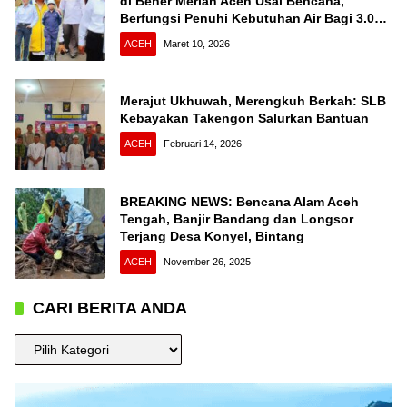
di Bener Meriah Aceh Usai Bencana,
Berfungsi Penuhi Kebutuhan Air Bagi 3.000
KK
ACEH
Maret 10, 2026
Merajut Ukhuwah, Merengkuh Berkah: SLB
Kebayakan Takengon Salurkan Bantuan
ACEH
Februari 14, 2026
BREAKING NEWS: Bencana Alam Aceh
Tengah, Banjir Bandang dan Longsor
Terjang Desa Konyel, Bintang
ACEH
November 26, 2025
CARI BERITA ANDA
CARI
BERITA
ANDA