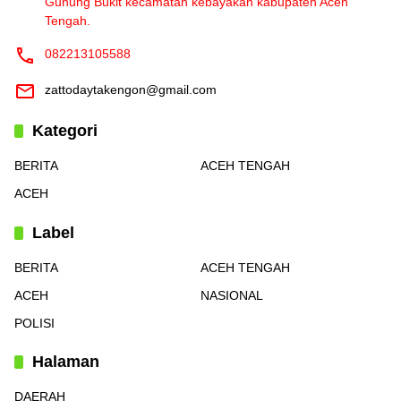
Gunung Bukit kecamatan kebayakan kabupaten Aceh
Tengah.
082213105588
zattodaytakengon@gmail.com
Kategori
BERITA
ACEH TENGAH
ACEH
Label
BERITA
ACEH TENGAH
ACEH
NASIONAL
POLISI
Halaman
DAERAH