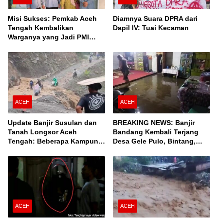
Misi Sukses: Pemkab Aceh
Diamnya Suara DPRA dari
Tengah Kembalikan
Dapil IV: Tuai Kecaman
Warganya yang Jadi PMI
Unprosedural di Malaysia
ACEH
ACEH
Update Banjir Susulan dan
BREAKING NEWS: Banjir
Tanah Longsor Aceh
Bandang Kembali Terjang
Tengah: Beberapa Kampung
Desa Gele Pulo, Bintang,
Terisolir, Ini Daftar Desanya!
Aceh Tengah
ACEH
ACEH