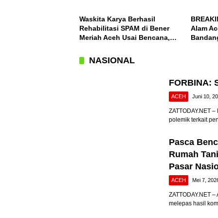
Waskita Karya Berhasil
BREAKI
Rehabilitasi SPAM di Bener
Alam Ac
Meriah Aceh Usai Bencana,
Bandang
Berfungsi Penuhi Kebutuhan
Desa Ko
Air Bagi 3.000 KK
NASIONAL
FORBINA: S
ACEH
Juni 10, 2
ZATTODAY.NET – B
polemik terkait pe
Pasca Benca
Rumah Tani
Pasar Nasi
ACEH
Mei 7, 202
ZATTODAY.NET – A
melepas hasil kom