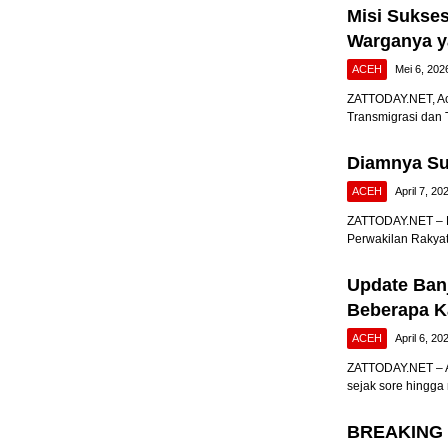
Misi Sukse
Warganya y
ACEH
Mei 6, 202
ZATTODAY.NET, Ac
Transmigrasi dan 
Diamnya Su
ACEH
April 7, 20
ZATTODAY.NET – B
Perwakilan Rakya
Update Ban
Beberapa Ka
ACEH
April 6, 20
ZATTODAY.NET – A
sejak sore hingga
BREAKING N