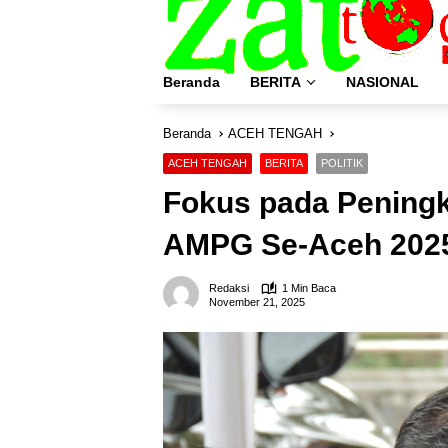
Langsung
ke
konten
Beranda
BERITA
NASIONAL
Beranda
ACEH TENGAH
ACEH TENGAH
BERITA
POLITIK
Fokus pada Peningk
AMPG Se-Aceh 2025 
Redaksi
1 Min Baca
November 21, 2025