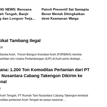
Fakir Miskin, Serta Buka Puasa
Bersama
NG NEWS: Bencana
Patroli Preventif Sat Samapta
eh Tengah, Banjir
Bener Meriah Ditingkatkan
 dan Longsor Terjang
demi Keamanan Warga
nyel, Bintang
ikat Tambang Ilegal
026
anda Aceh, Forum Bangun Investasi Aceh (FORBINA) menilai
nerbitan Izin Usaha Pertambangan (IUP) di Aceh perlu disikapi…
na: 1.200 Ton Komoditas Pertanian dari PT
 Nusantara Cabang Takengon Dikirim ke
onal
6
ceh Tengah, PT Rumah Tani Nusantara Cabang Takengon kembali
oditas pertanian Aceh Tengah ke pasar nasional….