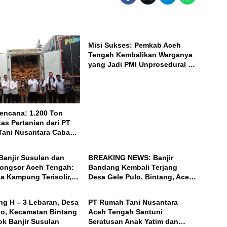
ACEH
Misi Sukses: Pemkab Aceh
Tengah Kembalikan Warganya
yang Jadi PMI Unprosedural di
Malaysia
encana: 1.200 Ton
as Pertanian dari PT
ani Nusantara Cabang
ACEH
n Dikirim ke Pasar
l
Banjir Susulan dan
BREAKING NEWS: Banjir
ongsor Aceh Tengah:
Bandang Kembali Terjang
a Kampung Terisolir,
Desa Gele Pulo, Bintang, Aceh
ACEH
ar Desanya!
Tengah
ng H – 3 Lebaran, Desa
PT Rumah Tani Nusantara
lo, Kecamatan Bintang
Aceh Tengah Santuni
ok Banjir Susulan
Seratusan Anak Yatim dan
BENER MERIAH