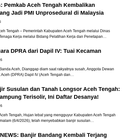
s: Pemkab Aceh Tengah Kembalikan
ang Jadi PMI Unprosedural di Malaysia
6
eh Tengah – Pemerintah Kabupaten Aceh Tengah melalui Dinas
Tenaga Kerja melalui Bidang Pelatihan Kerja dan Penetapan…
ara DPRA dari Dapil IV: Tuai Kecaman
26
anda Aceh, Dianggap diam saat rakyatnya susah, Anggota Dewan
t Aceh (DPRA) Dapil IV (Aceh Tengah dan…
jir Susulan dan Tanah Longsor Aceh Tengah:
mpung Terisolir, Ini Daftar Desanya!
26
ceh Tengah, Hujan lebat yang mengguyur Kabupaten Aceh Tengah
 malam (6/4/2026), telah menyebabkan banjir susulan…
EWS: Banjir Bandang Kembali Terjang