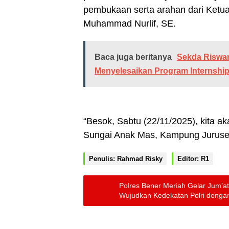
pembukaan serta arahan dari Ketua
Muhammad Nurlif, SE.
Baca juga beritanya
Sekda Riswan
Menyelesaikan Program Internship
“Besok, Sabtu (22/11/2025), kita 
Sungai Anak Mas, Kampung Jurusen, 
Penulis: Rahmad Risky
Editor: R1
Polres Bener Meriah Gelar Jum’a
Wujudkan Kedekatan Polri denga