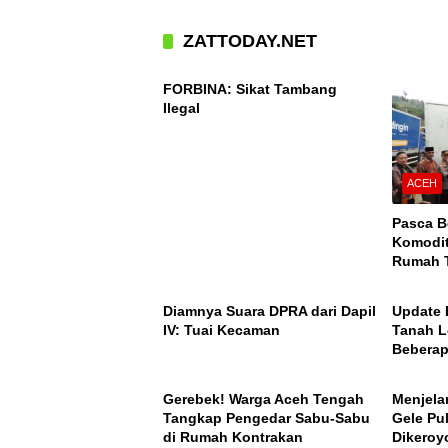
ZATTODAY.NET
ACEH
FORBINA: Sikat Tambang
Ilegal
ACEH
Pasca B
Komodit
Rumah T
ACEH
ACEH
Takengo
Nasiona
Diamnya Suara DPRA dari Dapil
Update 
IV: Tuai Kecaman
Tanah L
Beberap
ACEH
ACEH
Ini Daft
Gerebek! Warga Aceh Tengah
Menjela
Tangkap Pengedar Sabu-Sabu
Gele Pu
di Rumah Kontrakan
Dikeroy
ACEH
ACEH