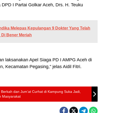
 DPD I Partai Golkar Aceh, Drs. H. Teuku
dika Melepas Kepulangan 9 Dokter Yang Telah
 Di Bener Meriah
akan laksanakan Apel Siaga PD I AMPG Aceh di
Kecamatan Pegasing,” jelas Aidil Fitri.
t Berkah dan Jum’at Curhat di Kampung Suka Jadi,
n Masyarakat