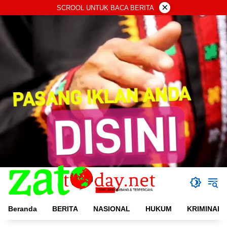
Langsung
×
SCROOL UNTUK BACA BERITA
ke
konten
Beranda
BERITA
NASIONAL
HUKUM
KRIMINAL