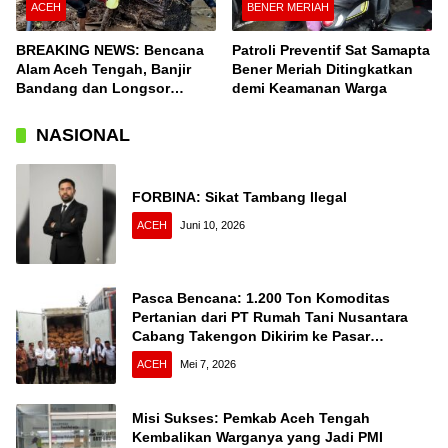
ACEH
BENER MERIAH
BREAKING NEWS: Bencana
Patroli Preventif Sat Samapta
Alam Aceh Tengah, Banjir
Bener Meriah Ditingkatkan
Bandang dan Longsor
demi Keamanan Warga
Terjang Desa Konyel,
Bintang
NASIONAL
FORBINA: Sikat Tambang Ilegal
ACEH
Juni 10, 2026
Pasca Bencana: 1.200 Ton Komoditas
Pertanian dari PT Rumah Tani Nusantara
Cabang Takengon Dikirim ke Pasar
Nasional
ACEH
Mei 7, 2026
Misi Sukses: Pemkab Aceh Tengah
Kembalikan Warganya yang Jadi PMI