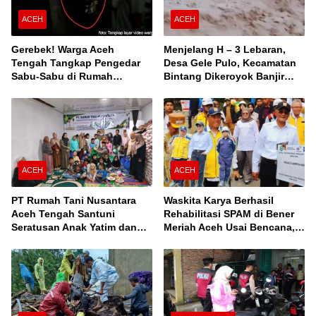
ACEH
ACEH
Gerebek! Warga Aceh
Menjelang H – 3 Lebaran,
Tengah Tangkap Pengedar
Desa Gele Pulo, Kecamatan
Sabu-Sabu di Rumah
Bintang Dikeroyok Banjir
Kontrakan
Susulan
ACEH
ACEH
PT Rumah Tani Nusantara
Waskita Karya Berhasil
Aceh Tengah Santuni
Rehabilitasi SPAM di Bener
Seratusan Anak Yatim dan
Meriah Aceh Usai Bencana,
Fakir Miskin, Serta Buka
Berfungsi Penuhi Kebutuhan
Puasa Bersama
Air Bagi 3.000 KK