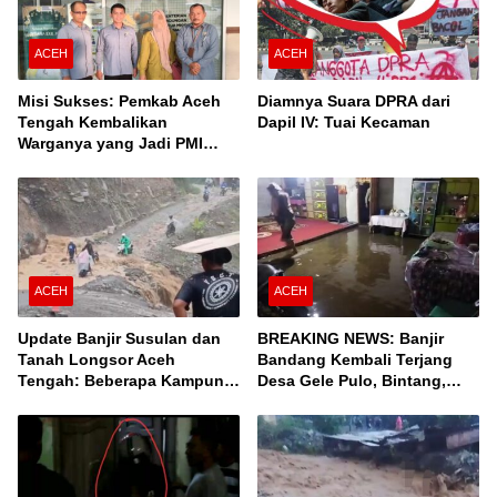
ACEH
ACEH
Misi Sukses: Pemkab Aceh
Diamnya Suara DPRA dari
Tengah Kembalikan
Dapil IV: Tuai Kecaman
Warganya yang Jadi PMI
Unprosedural di Malaysia
ACEH
ACEH
Update Banjir Susulan dan
BREAKING NEWS: Banjir
Tanah Longsor Aceh
Bandang Kembali Terjang
Tengah: Beberapa Kampung
Desa Gele Pulo, Bintang,
Terisolir, Ini Daftar Desanya!
Aceh Tengah