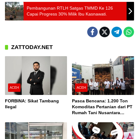
Pembangunan RTLH Satgas TMMD Ke 126
Capai Progress 30% Milik Ibu Kasnawati.
ZATTODAY.NET
ACEH
ACEH
FORBINA: Sikat Tambang
Pasca Bencana: 1.200 Ton
Ilegal
Komoditas Pertanian dari PT
Rumah Tani Nusantara
Cabang Takengon Dikirim ke
Pasar Nasional