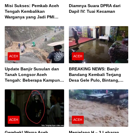
Misi Sukses: Pemkab Aceh
Diamnya Suara DPRA dari
Tengah Kembalikan
Dapil IV: Tuai Kecaman
Warganya yang Jadi PMI
Unprosedural di Malaysia
ACEH
ACEH
Update Banjir Susulan dan
BREAKING NEWS: Banjir
Tanah Longsor Aceh
Bandang Kembali Terjang
Tengah: Beberapa Kampung
Desa Gele Pulo, Bintang,
Terisolir, Ini Daftar Desanya!
Aceh Tengah
ACEH
ACEH
Gerebek! Warga Aceh
Menjelang H – 3 Lebaran,