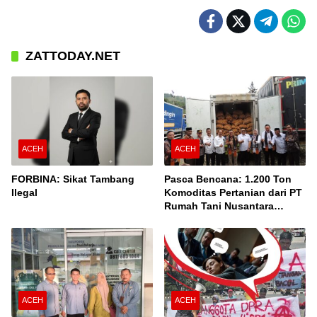
ZATTODAY.NET
ACEH
ACEH
FORBINA: Sikat Tambang
Pasca Bencana: 1.200 Ton
Ilegal
Komoditas Pertanian dari PT
Rumah Tani Nusantara
Cabang Takengon Dikirim ke
Pasar Nasional
ACEH
ACEH