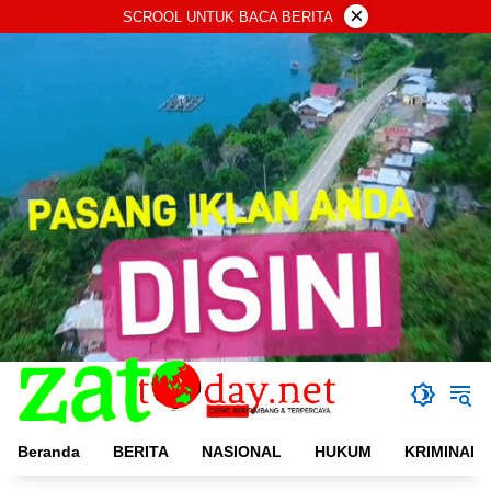
Langsung
×
SCROOL UNTUK BACA BERITA
ke
konten
Beranda
BERITA
NASIONAL
HUKUM
KRIMINAL