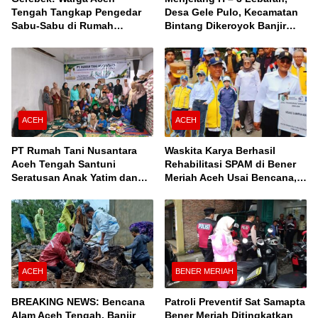
Tengah Tangkap Pengedar
Desa Gele Pulo, Kecamatan
Sabu-Sabu di Rumah
Bintang Dikeroyok Banjir
Kontrakan
Susulan
ACEH
ACEH
PT Rumah Tani Nusantara
Waskita Karya Berhasil
Aceh Tengah Santuni
Rehabilitasi SPAM di Bener
Seratusan Anak Yatim dan
Meriah Aceh Usai Bencana,
Fakir Miskin, Serta Buka
Berfungsi Penuhi Kebutuhan
Puasa Bersama
Air Bagi 3.000 KK
ACEH
BENER MERIAH
BREAKING NEWS: Bencana
Patroli Preventif Sat Samapta
Alam Aceh Tengah, Banjir
Bener Meriah Ditingkatkan