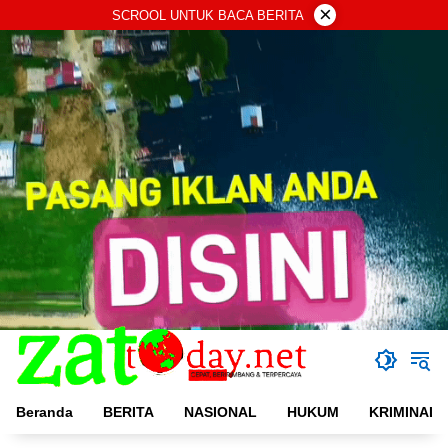
Langsung
×
SCROOL UNTUK BACA BERITA
ke
konten
Beranda
BERITA
NASIONAL
HUKUM
KRIMINAL