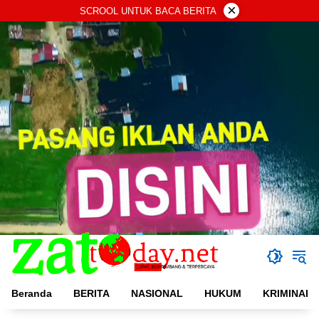
Langsung
×
SCROOL UNTUK BACA BERITA
ke
konten
Beranda
BERITA
NASIONAL
HUKUM
KRIMINAL