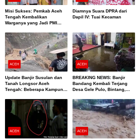
Misi Sukses: Pemkab Aceh
Diamnya Suara DPRA dari
Tengah Kembalikan
Dapil IV: Tuai Kecaman
Warganya yang Jadi PMI
Unprosedural di Malaysia
ACEH
ACEH
Update Banjir Susulan dan
BREAKING NEWS: Banjir
Tanah Longsor Aceh
Bandang Kembali Terjang
Tengah: Beberapa Kampung
Desa Gele Pulo, Bintang,
Terisolir, Ini Daftar Desanya!
Aceh Tengah
ACEH
ACEH