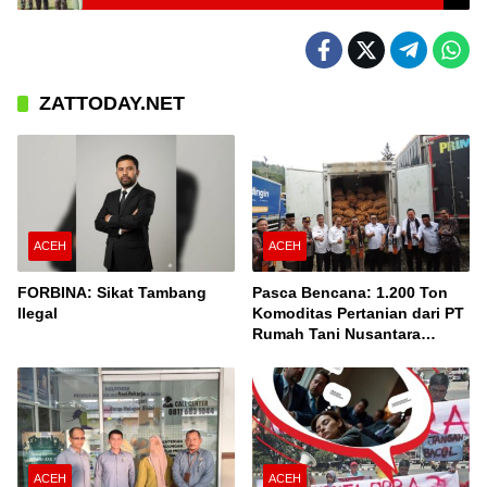
Muda di Aceh Tengah
ZATTODAY.NET
ACEH
ACEH
FORBINA: Sikat Tambang
Pasca Bencana: 1.200 Ton
Ilegal
Komoditas Pertanian dari PT
Rumah Tani Nusantara
Cabang Takengon Dikirim ke
Pasar Nasional
ACEH
ACEH