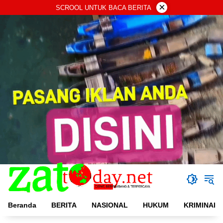
Langsung
×
SCROOL UNTUK BACA BERITA
ke
konten
Beranda
BERITA
NASIONAL
HUKUM
KRIMINAL