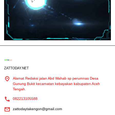
ZATTODAY.NET
Alamat Redaksi jalan Abd Wahab sp perumnas Desa
Gunung Bukit kecamatan kebayakan kabupaten Aceh
Tengah.
082213105588
zattodaytakengon@gmail.com