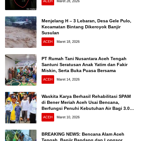
ACEH
Maret 28, 2026
Menjelang H – 3 Lebaran, Desa Gele Pulo,
Kecamatan Bintang Dikeroyok Banjir
Susulan
ACEH
Maret 18, 2026
PT Rumah Tani Nusantara Aceh Tengah
Santuni Seratusan Anak Yatim dan Fakir
Miskin, Serta Buka Puasa Bersama
ACEH
Maret 14, 2026
Waskita Karya Berhasil Rehabilitasi SPAM
di Bener Meriah Aceh Usai Bencana,
Berfungsi Penuhi Kebutuhan Air Bagi 3.000
KK
ACEH
Maret 10, 2026
BREAKING NEWS: Bencana Alam Aceh
Tengah, Banjir Bandang dan Longsor