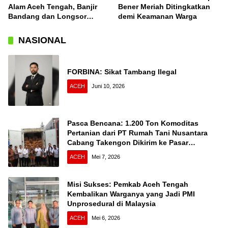
Alam Aceh Tengah, Banjir
Bener Meriah Ditingkatkan
Bandang dan Longsor
demi Keamanan Warga
Terjang Desa Konyel,
Bintang
NASIONAL
FORBINA: Sikat Tambang Ilegal
ACEH
Juni 10, 2026
Pasca Bencana: 1.200 Ton Komoditas
Pertanian dari PT Rumah Tani Nusantara
Cabang Takengon Dikirim ke Pasar
Nasional
ACEH
Mei 7, 2026
Misi Sukses: Pemkab Aceh Tengah
Kembalikan Warganya yang Jadi PMI
Unprosedural di Malaysia
ACEH
Mei 6, 2026