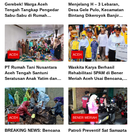
Gerebek! Warga Aceh
Menjelang H – 3 Lebaran,
Tengah Tangkap Pengedar
Desa Gele Pulo, Kecamatan
Sabu-Sabu di Rumah
Bintang Dikeroyok Banjir
Kontrakan
Susulan
ACEH
ACEH
PT Rumah Tani Nusantara
Waskita Karya Berhasil
Aceh Tengah Santuni
Rehabilitasi SPAM di Bener
Seratusan Anak Yatim dan
Meriah Aceh Usai Bencana,
Fakir Miskin, Serta Buka
Berfungsi Penuhi Kebutuhan
Puasa Bersama
Air Bagi 3.000 KK
ACEH
BENER MERIAH
BREAKING NEWS: Bencana
Patroli Preventif Sat Samapta