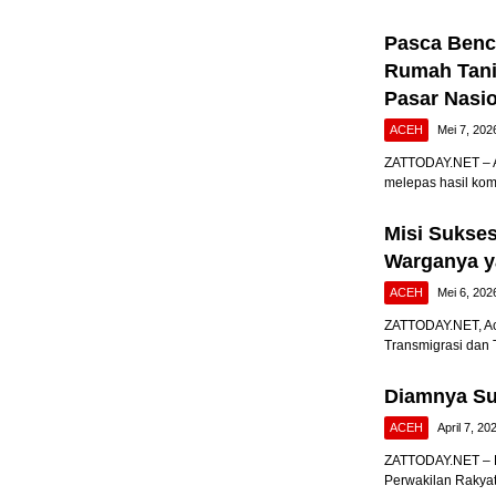
Pasca Benca
Rumah Tani
Pasar Nasi
ACEH
Mei 7, 202
ZATTODAY.NET – A
melepas hasil kom
Misi Sukse
Warganya y
ACEH
Mei 6, 202
ZATTODAY.NET, Ac
Transmigrasi dan 
Diamnya Su
ACEH
April 7, 20
ZATTODAY.NET – B
Perwakilan Rakya