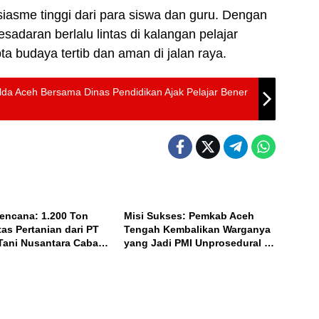
iasme tinggi dari para siswa dan guru. Dengan
esadaran berlalu lintas di kalangan pelajar
ta budaya tertib dan aman di jalan raya.
olda Aceh Bersama Dinas Pendidikan Ajak Pelajar Bener
ACEH
encana: 1.200 Ton
Misi Sukses: Pemkab Aceh
as Pertanian dari PT
Tengah Kembalikan Warganya
ani Nusantara Cabang
yang Jadi PMI Unprosedural di
n Dikirim ke Pasar
Malaysia
l