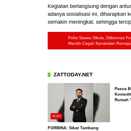
Kegiatan berlangsung dengan antus
adanya sosialisasi ini, diharapkan k
semakin meningkat, sehingga tercip
Polisi Saweu Sikula, Ditbinmas P
Meriah Cegah Kenakalan Remaja
ZATTODAY.NET
ACEH
Pasca B
Komodit
Rumah T
Takengo
Nasiona
ACEH
FORBINA: Sikat Tambang