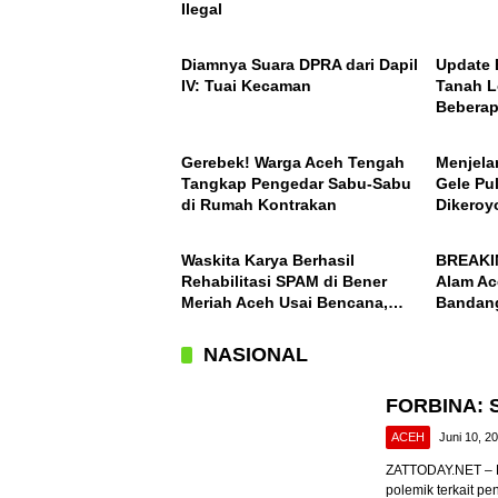
Ilegal
ACEH
ACEH
Diamnya Suara DPRA dari Dapil
Update 
IV: Tuai Kecaman
Tanah L
Beberap
ACEH
ACEH
Ini Daft
Gerebek! Warga Aceh Tengah
Menjela
Tangkap Pengedar Sabu-Sabu
Gele Pu
di Rumah Kontrakan
Dikeroy
ACEH
ACEH
Waskita Karya Berhasil
BREAKI
Rehabilitasi SPAM di Bener
Alam Ac
Meriah Aceh Usai Bencana,
Bandang
Berfungsi Penuhi Kebutuhan
Desa Ko
Air Bagi 3.000 KK
NASIONAL
FORBINA: S
ACEH
Juni 10, 2
ZATTODAY.NET – B
polemik terkait pe