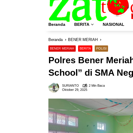
Langsung
ke
konten
Beranda
BERITA
NASIONAL
Beranda
BENER MERIAH
BENER MERIAH
BERITA
POLISI
Polres Bener Meriah
School” di SMA Neg
SURIANTO
2 Min Baca
Oktober 29, 2025