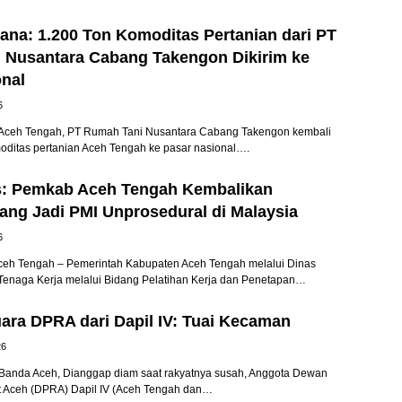
na: 1.200 Ton Komoditas Pertanian dari PT
 Nusantara Cabang Takengon Dikirim ke
onal
6
ceh Tengah, PT Rumah Tani Nusantara Cabang Takengon kembali
oditas pertanian Aceh Tengah ke pasar nasional….
s: Pemkab Aceh Tengah Kembalikan
ang Jadi PMI Unprosedural di Malaysia
6
eh Tengah – Pemerintah Kabupaten Aceh Tengah melalui Dinas
Tenaga Kerja melalui Bidang Pelatihan Kerja dan Penetapan…
ara DPRA dari Dapil IV: Tuai Kecaman
26
anda Aceh, Dianggap diam saat rakyatnya susah, Anggota Dewan
t Aceh (DPRA) Dapil IV (Aceh Tengah dan…