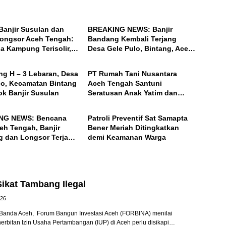
ACEH
Banjir Susulan dan
BREAKING NEWS: Banjir
ongsor Aceh Tengah:
Bandang Kembali Terjang
a Kampung Terisolir,
Desa Gele Pulo, Bintang, Aceh
ACEH
ar Desanya!
Tengah
ng H – 3 Lebaran, Desa
PT Rumah Tani Nusantara
lo, Kecamatan Bintang
Aceh Tengah Santuni
ok Banjir Susulan
Seratusan Anak Yatim dan
BENER MERIAH
Fakir Miskin, Serta Buka Puasa
Bersama
NG NEWS: Bencana
Patroli Preventif Sat Samapta
eh Tengah, Banjir
Bener Meriah Ditingkatkan
 dan Longsor Terjang
demi Keamanan Warga
nyel, Bintang
ikat Tambang Ilegal
026
anda Aceh, Forum Bangun Investasi Aceh (FORBINA) menilai
nerbitan Izin Usaha Pertambangan (IUP) di Aceh perlu disikapi…