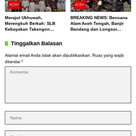
ACEH
ACEH
Merajut Ukhuwah,
BREAKING NEWS: Bencana
Merengkuh Berkah: SLB
Alam Aceh Tengah, Banjir
Kebayakan Takengon
Bandang dan Longsor
Salurkan Bantuan
Terjang Desa Konyel,
Bintang
Tinggalkan Balasan
Alamat email Anda tidak akan dipublikasikan.
Ruas yang wajib
ditandai
*