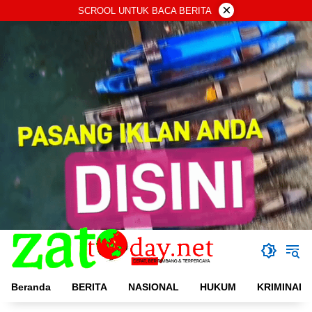
Langsung
×
SCROOL UNTUK BACA BERITA
ke
konten
Beranda
BERITA
NASIONAL
HUKUM
KRIMINAL