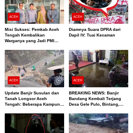
ACEH
ACEH
Misi Sukses: Pemkab Aceh
Diamnya Suara DPRA dari
Tengah Kembalikan
Dapil IV: Tuai Kecaman
Warganya yang Jadi PMI
Unprosedural di Malaysia
ACEH
ACEH
Update Banjir Susulan dan
BREAKING NEWS: Banjir
Tanah Longsor Aceh
Bandang Kembali Terjang
Tengah: Beberapa Kampung
Desa Gele Pulo, Bintang,
Terisolir, Ini Daftar Desanya!
Aceh Tengah