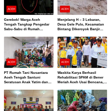
ACEH
ACEH
Gerebek! Warga Aceh
Menjelang H – 3 Lebaran,
Tengah Tangkap Pengedar
Desa Gele Pulo, Kecamatan
Sabu-Sabu di Rumah
Bintang Dikeroyok Banjir
Kontrakan
Susulan
ACEH
ACEH
PT Rumah Tani Nusantara
Waskita Karya Berhasil
Aceh Tengah Santuni
Rehabilitasi SPAM di Bener
Seratusan Anak Yatim dan
Meriah Aceh Usai Bencana,
Fakir Miskin, Serta Buka
Berfungsi Penuhi Kebutuhan
Puasa Bersama
Air Bagi 3.000 KK