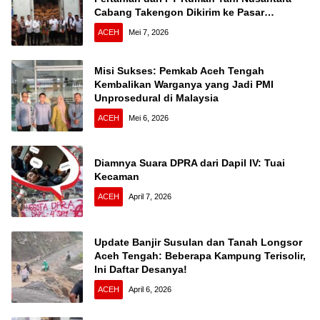
Cabang Takengon Dikirim ke Pasar
Nasional
ACEH
Mei 7, 2026
Misi Sukses: Pemkab Aceh Tengah
Kembalikan Warganya yang Jadi PMI
Unprosedural di Malaysia
ACEH
Mei 6, 2026
Diamnya Suara DPRA dari Dapil IV: Tuai
Kecaman
ACEH
April 7, 2026
Update Banjir Susulan dan Tanah Longsor
Aceh Tengah: Beberapa Kampung Terisolir,
Ini Daftar Desanya!
ACEH
April 6, 2026