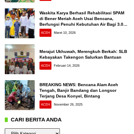
Waskita Karya Berhasil Rehabilitasi SPAM
di Bener Meriah Aceh Usai Bencana,
Berfungsi Penuhi Kebutuhan Air Bagi 3.000
KK
ACEH
Maret 10, 2026
Merajut Ukhuwah, Merengkuh Berkah: SLB
Kebayakan Takengon Salurkan Bantuan
ACEH
Februari 14, 2026
BREAKING NEWS: Bencana Alam Aceh
Tengah, Banjir Bandang dan Longsor
Terjang Desa Konyel, Bintang
ACEH
November 26, 2025
CARI BERITA ANDA
CARI