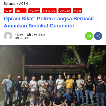
Beranda
ACEH
ACEH
BERITA
HUKUM
KRIMINAL
LANGSA
PIDIE
Oprasi Sikat: Polres Langsa Berhasil
Amankan Sindikat Curanmor
Redaksi
2 Min Baca
Mei 16, 2025