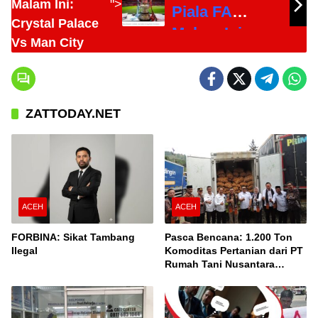
Malam Ini:
">
Piala FA
Crystal Palace
Malam Ini:
Vs Man City
Crystal Palace
Vs Man City
ZATTODAY.NET
ACEH
ACEH
FORBINA: Sikat Tambang
Pasca Bencana: 1.200 Ton
Ilegal
Komoditas Pertanian dari PT
Rumah Tani Nusantara
Cabang Takengon Dikirim ke
Pasar Nasional