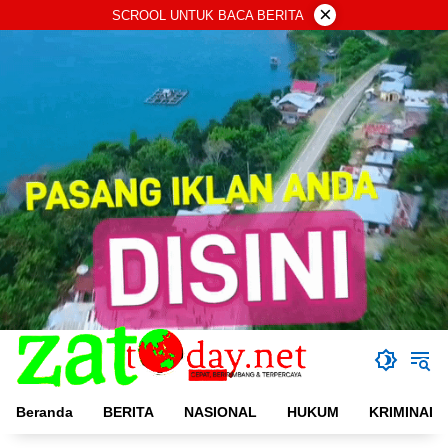
Langsung
×
SCROOL UNTUK BACA BERITA
ke
konten
Beranda
BERITA
NASIONAL
HUKUM
KRIMINAL