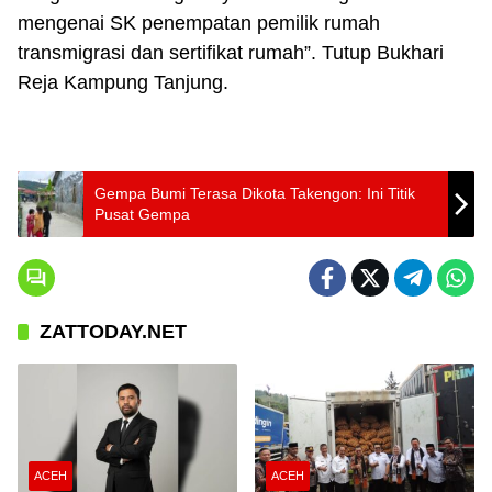
mengenai SK penempatan pemilik rumah
transmigrasi dan sertifikat rumah”. Tutup Bukhari
Reja Kampung Tanjung.
Gempa Bumi Terasa Dikota Takengon: Ini Titik
Pusat Gempa
ZATTODAY.NET
ACEH
ACEH