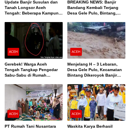
Update Banjir Susulan dan
BREAKING NEWS: Banjir
Tanah Longsor Aceh
Bandang Kembali Terjang
Tengah: Beberapa Kampung
Desa Gele Pulo, Bintang,
Terisolir, Ini Daftar Desanya!
Aceh Tengah
ACEH
ACEH
Gerebek! Warga Aceh
Menjelang H – 3 Lebaran,
Tengah Tangkap Pengedar
Desa Gele Pulo, Kecamatan
Sabu-Sabu di Rumah
Bintang Dikeroyok Banjir
Kontrakan
Susulan
ACEH
ACEH
PT Rumah Tani Nusantara
Waskita Karya Berhasil