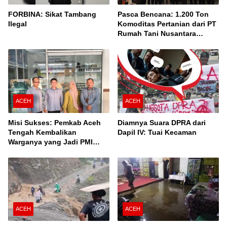
FORBINA: Sikat Tambang
Pasca Bencana: 1.200 Ton
Ilegal
Komoditas Pertanian dari PT
Rumah Tani Nusantara
Cabang Takengon Dikirim ke
Pasar Nasional
ACEH
ACEH
Misi Sukses: Pemkab Aceh
Diamnya Suara DPRA dari
Tengah Kembalikan
Dapil IV: Tuai Kecaman
Warganya yang Jadi PMI
Unprosedural di Malaysia
ACEH
ACEH