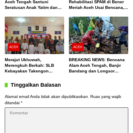
Aceh Tengah Santuni
Rehabilitasi SPAM di Bener
Seratusan Anak Yatim dan
Meriah Aceh Usai Bencana,
Fakir Miskin, Serta Buka
Berfungsi Penuhi Kebutuhan
Puasa Bersama
Air Bagi 3.000 KK
ACEH
ACEH
Merajut Ukhuwah,
BREAKING NEWS: Bencana
Merengkuh Berkah: SLB
Alam Aceh Tengah, Banjir
Kebayakan Takengon
Bandang dan Longsor
Salurkan Bantuan
Terjang Desa Konyel,
Bintang
Tinggalkan Balasan
Alamat email Anda tidak akan dipublikasikan.
Ruas yang wajib
ditandai
*