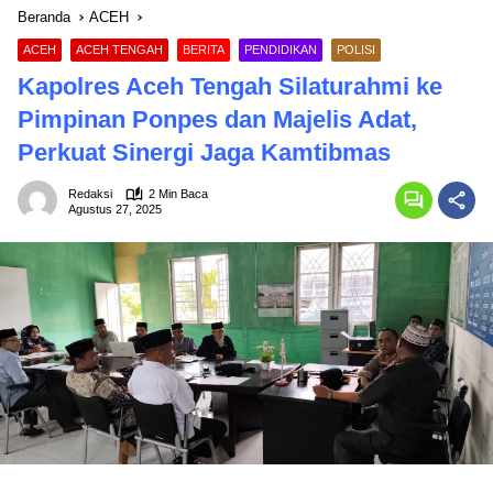
Beranda
ACEH
ACEH
ACEH TENGAH
BERITA
PENDIDIKAN
POLISI
Kapolres Aceh Tengah Silaturahmi ke
Pimpinan Ponpes dan Majelis Adat,
Perkuat Sinergi Jaga Kamtibmas
Redaksi
2 Min Baca
Agustus 27, 2025