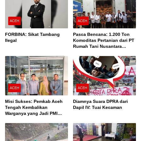
ACEH
ACEH
FORBINA: Sikat Tambang
Pasca Bencana: 1.200 Ton
Ilegal
Komoditas Pertanian dari PT
Rumah Tani Nusantara
Cabang Takengon Dikirim ke
Pasar Nasional
ACEH
ACEH
Misi Sukses: Pemkab Aceh
Diamnya Suara DPRA dari
Tengah Kembalikan
Dapil IV: Tuai Kecaman
Warganya yang Jadi PMI
Unprosedural di Malaysia