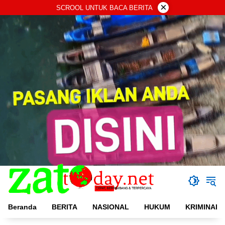
Langsung
×
SCROOL UNTUK BACA BERITA
ke
konten
Beranda
BERITA
NASIONAL
HUKUM
KRIMINAL