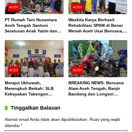
ACEH
ACEH
PT Rumah Tani Nusantara
Waskita Karya Berhasil
Aceh Tengah Santuni
Rehabilitasi SPAM di Bener
Seratusan Anak Yatim dan
Meriah Aceh Usai Bencana,
Fakir Miskin, Serta Buka
Berfungsi Penuhi Kebutuhan
Puasa Bersama
Air Bagi 3.000 KK
ACEH
ACEH
Merajut Ukhuwah,
BREAKING NEWS: Bencana
Merengkuh Berkah: SLB
Alam Aceh Tengah, Banjir
Kebayakan Takengon
Bandang dan Longsor
Salurkan Bantuan
Terjang Desa Konyel,
Bintang
Tinggalkan Balasan
Alamat email Anda tidak akan dipublikasikan.
Ruas yang wajib
ditandai
*