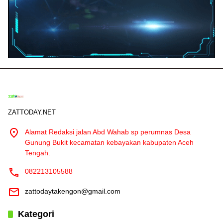
ZATTODAY.NET
Alamat Redaksi jalan Abd Wahab sp perumnas Desa
Gunung Bukit kecamatan kebayakan kabupaten Aceh
Tengah.
082213105588
zattodaytakengon@gmail.com
Kategori