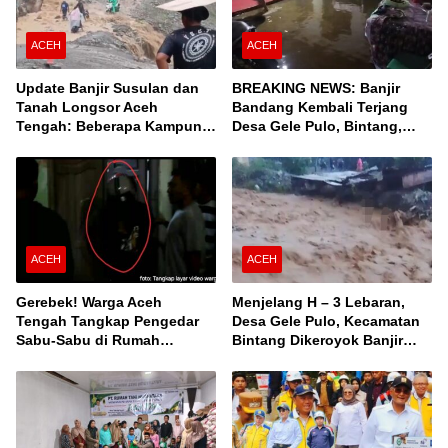
ACEH
ACEH
Update Banjir Susulan dan
BREAKING NEWS: Banjir
Tanah Longsor Aceh
Bandang Kembali Terjang
Tengah: Beberapa Kampung
Desa Gele Pulo, Bintang,
Terisolir, Ini Daftar Desanya!
Aceh Tengah
ACEH
ACEH
Gerebek! Warga Aceh
Menjelang H – 3 Lebaran,
Tengah Tangkap Pengedar
Desa Gele Pulo, Kecamatan
Sabu-Sabu di Rumah
Bintang Dikeroyok Banjir
Kontrakan
Susulan