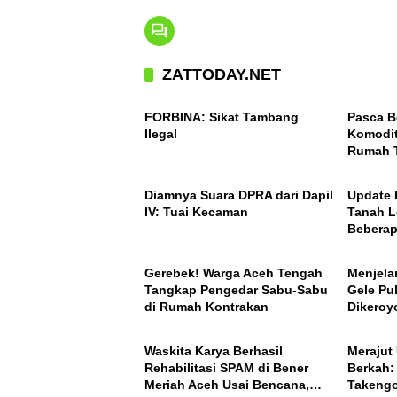
ZATTODAY.NET
ACEH
ACEH
FORBINA: Sikat Tambang
Pasca B
Ilegal
Komodit
Rumah T
ACEH
ACEH
Takengo
Nasiona
Diamnya Suara DPRA dari Dapil
Update 
IV: Tuai Kecaman
Tanah L
Beberap
ACEH
ACEH
Ini Daft
Gerebek! Warga Aceh Tengah
Menjela
Tangkap Pengedar Sabu-Sabu
Gele Pu
di Rumah Kontrakan
Dikeroy
ACEH
ACEH
Waskita Karya Berhasil
Merajut
Rehabilitasi SPAM di Bener
Berkah:
Meriah Aceh Usai Bencana,
Takengo