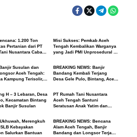
ACEH
encana: 1.200 Ton
Misi Sukses: Pemkab Aceh
as Pertanian dari PT
Tengah Kembalikan Warganya
ani Nusantara Cabang
yang Jadi PMI Unprosedural di
ACEH
n Dikirim ke Pasar
Malaysia
l
Banjir Susulan dan
BREAKING NEWS: Banjir
ongsor Aceh Tengah:
Bandang Kembali Terjang
a Kampung Terisolir,
Desa Gele Pulo, Bintang, Aceh
ACEH
ar Desanya!
Tengah
ng H – 3 Lebaran, Desa
PT Rumah Tani Nusantara
lo, Kecamatan Bintang
Aceh Tengah Santuni
ok Banjir Susulan
Seratusan Anak Yatim dan
ACEH
Fakir Miskin, Serta Buka Puasa
Bersama
 Ukhuwah, Merengkuh
BREAKING NEWS: Bencana
 SLB Kebayakan
Alam Aceh Tengah, Banjir
n Salurkan Bantuan
Bandang dan Longsor Terjang