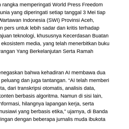
 rangka memperingati World Press Freedom
ia yang diperingati setiap tanggal 3 Mei tiap
artawan Indonesia (SWI) Provinsi Aceh,
 pers untuk lebih sadar dan kritis terhadap
ajuan teknologi, khususnya Kecerdasan Buatan
dan ekosistem media, yang telah menerbitkan buku
Pangan Yang Berkelanjutan Serta Ramah
menegaskan bahwa kehadiran AI membawa dua
a peluang dan juga tantangan. “AI telah memberi
a, dari transkripsi otomatis, analisis data,
ten berbasis algoritma. Namun di sisi lain,
formasi, hilangnya lapangan kerja, serta
usiawi yang berbasis etika,” ujarnya, di Banda
 ringan dengan beberapa jurnalis muda ibukota