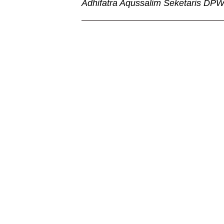
Adhifatra Aqussalim Seketaris DP