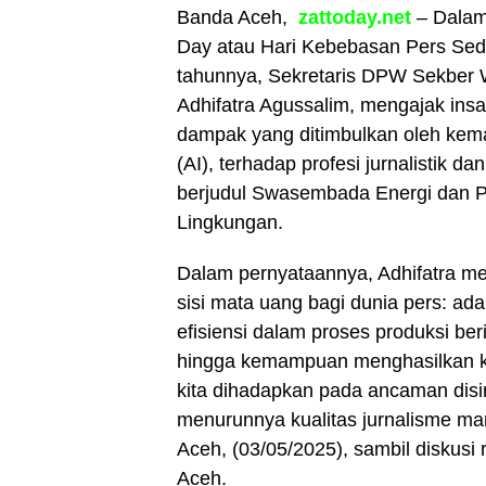
Banda Aceh,
zattoday.net
– Dalam
Day atau Hari Kebebasan Pers Sedun
tahunnya, Sekretaris DPW Sekber W
Adhifatra Agussalim, mengajak insan
dampak yang ditimbulkan oleh kem
(AI), terhadap profesi jurnalistik 
berjudul Swasembada Energi dan 
Lingkungan.
Dalam pernyataannya, Adhifatra 
sisi mata uang bagi dunia pers: ad
efisiensi dalam proses produksi berit
hingga kemampuan menghasilkan kon
kita dihadapkan pada ancaman disin
menurunnya kualitas jurnalisme man
Aceh, (03/05/2025), sambil diskusi
Aceh.