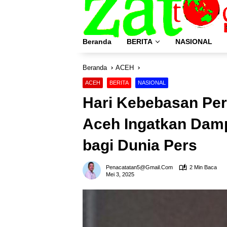
Langsung
ke
konten
Beranda
BERITA
NASIONAL
Beranda
ACEH
ACEH
BERITA
NASIONAL
Hari Kebebasan Pe
Aceh Ingatkan Dam
bagi Dunia Pers
Penacatatan5@gmail.com
2 Min Baca
Mei 3, 2025