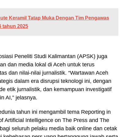
ute Keramil Tatap Muka Dengan Tim Pengawas
6 tahun 2025
siasi Peneliti Studi Kalimantan (APSK) juga
n dan media lokal di Aceh untuk terus
as dan nilai-nilai jurnalistik. “Wartawan Aceh
egis dalam era disrupsi teknologi ini, dengan
ode etik jurnalistik, dan kemampuan investigatif
n AI,” jelasnya.
dunia tahun ini mengambil tema Reporting in
Artificial Intelligence on The Press and The
agi seluruh pelaku media baik online dan cetak
ggi kebebasan pers yang bertanggung jawab serta