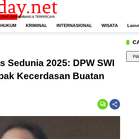
HUKUM
KRIMINAL
INTERNASIONAL
WISATA
Lain
C
CARI
rs Sedunia 2025: DPW SWI
BERIT
ANDA
pak Kecerdasan Buatan