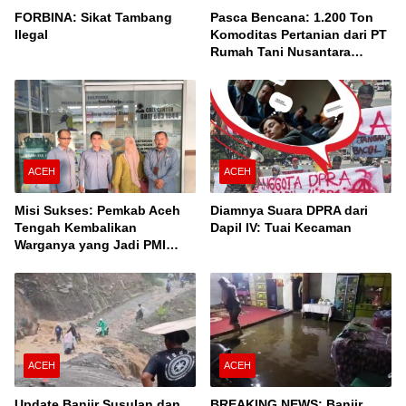
FORBINA: Sikat Tambang
Pasca Bencana: 1.200 Ton
Ilegal
Komoditas Pertanian dari PT
Rumah Tani Nusantara
Cabang Takengon Dikirim ke
Pasar Nasional
ACEH
ACEH
Misi Sukses: Pemkab Aceh
Diamnya Suara DPRA dari
Tengah Kembalikan
Dapil IV: Tuai Kecaman
Warganya yang Jadi PMI
Unprosedural di Malaysia
ACEH
ACEH
Update Banjir Susulan dan
BREAKING NEWS: Banjir