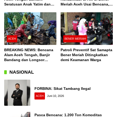
Seratusan Anak Yatim dan
Meriah Aceh Usai Bencana,
Fakir Miskin, Serta Buka
Berfungsi Penuhi Kebutuhan
Puasa Bersama
Air Bagi 3.000 KK
ACEH
BENER MERIAH
BREAKING NEWS: Bencana
Patroli Preventif Sat Samapta
Alam Aceh Tengah, Banjir
Bener Meriah Ditingkatkan
Bandang dan Longsor
demi Keamanan Warga
Terjang Desa Konyel,
Bintang
NASIONAL
FORBINA: Sikat Tambang Ilegal
ACEH
Juni 10, 2026
Pasca Bencana: 1.200 Ton Komoditas