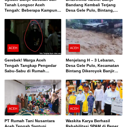
Tanah Longsor Aceh
Bandang Kembali Terjang
Tengah: Beberapa Kampung
Desa Gele Pulo, Bintang,
Terisolir, Ini Daftar Desanya!
Aceh Tengah
ACEH
ACEH
Gerebek! Warga Aceh
Menjelang H – 3 Lebaran,
Tengah Tangkap Pengedar
Desa Gele Pulo, Kecamatan
Sabu-Sabu di Rumah
Bintang Dikeroyok Banjir
Kontrakan
Susulan
ACEH
ACEH
PT Rumah Tani Nusantara
Waskita Karya Berhasil
Aceh Tengah Santuni
Rehabilitasi SPAM di Bener