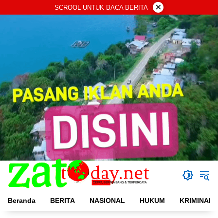
Langsung
×
SCROOL UNTUK BACA BERITA
ke
konten
Beranda
BERITA
NASIONAL
HUKUM
KRIMINAL