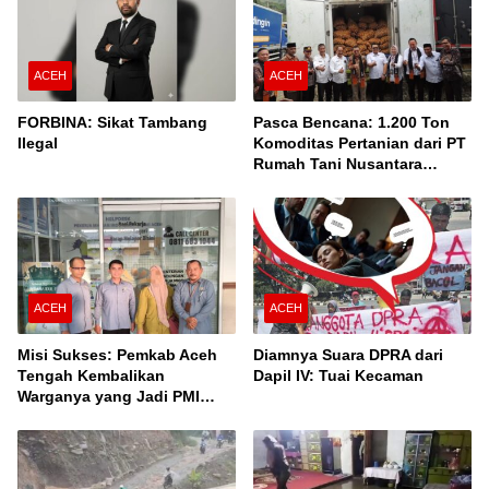
ACEH
ACEH
FORBINA: Sikat Tambang
Pasca Bencana: 1.200 Ton
Ilegal
Komoditas Pertanian dari PT
Rumah Tani Nusantara
Cabang Takengon Dikirim ke
Pasar Nasional
ACEH
ACEH
Misi Sukses: Pemkab Aceh
Diamnya Suara DPRA dari
Tengah Kembalikan
Dapil IV: Tuai Kecaman
Warganya yang Jadi PMI
Unprosedural di Malaysia