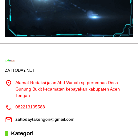
ZATTODAY.NET
Alamat Redaksi jalan Abd Wahab sp perumnas Desa
Gunung Bukit kecamatan kebayakan kabupaten Aceh
Tengah.
082213105588
zattodaytakengon@gmail.com
Kategori