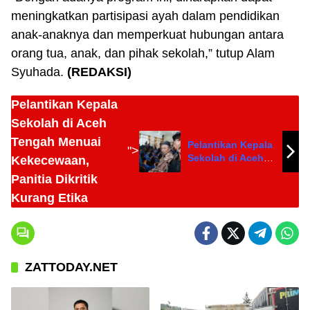
meningkatkan partisipasi ayah dalam pendidikan
anak-anaknya dan memperkuat hubungan antara
orang tua, anak, dan pihak sekolah,” tutup Alam
Syuhada.
(REDAKSI)
Pelantikan Kepala
Sekolah di Aceh
Tengah Menuai
Pelantikan Kepala
">
Sekolah di Aceh
Kekecewaan,
Tengah Menuai
Panitia Dikritik
Kekecewaan,
Kurang Etika
Panitia Dikritik
Kurang Etika
ZATTODAY.NET