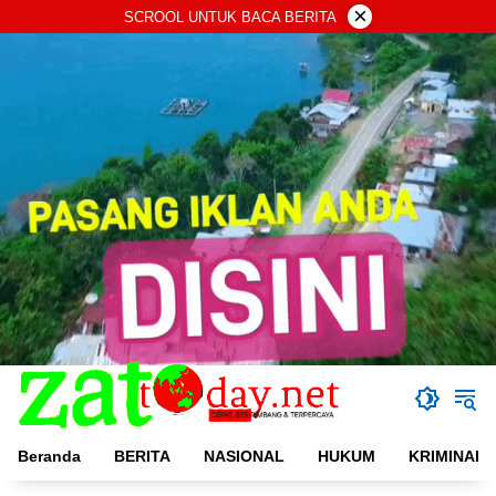
Langsung
×
SCROOL UNTUK BACA BERITA
ke
konten
Beranda
BERITA
NASIONAL
HUKUM
KRIMINAL