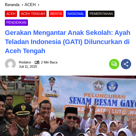
Beranda
ACEH
ACEH
ACEH TENGAH
BERITA
NASIONAL
PEMERITAHAN
PENDIDIKAN
Gerakan Mengantar Anak Sekolah: Ayah
Teladan Indonesia (GATI) Diluncurkan di
Aceh Tengah
Redaksi
2 Min Baca
Juli 11, 2025