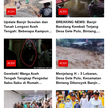
ACEH
ACEH
Update Banjir Susulan dan
BREAKING NEWS: Banjir
Tanah Longsor Aceh
Bandang Kembali Terjang
Tengah: Beberapa Kampung
Desa Gele Pulo, Bintang,
Terisolir, Ini Daftar Desanya!
Aceh Tengah
ACEH
ACEH
Gerebek! Warga Aceh
Menjelang H – 3 Lebaran,
Tengah Tangkap Pengedar
Desa Gele Pulo, Kecamatan
Sabu-Sabu di Rumah
Bintang Dikeroyok Banjir
Kontrakan
Susulan