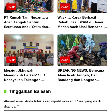
ACEH
ACEH
PT Rumah Tani Nusantara
Waskita Karya Berhasil
Aceh Tengah Santuni
Rehabilitasi SPAM di Bener
Seratusan Anak Yatim dan
Meriah Aceh Usai Bencana,
Fakir Miskin, Serta Buka
Berfungsi Penuhi Kebutuhan
Puasa Bersama
Air Bagi 3.000 KK
ACEH
ACEH
Merajut Ukhuwah,
BREAKING NEWS: Bencana
Merengkuh Berkah: SLB
Alam Aceh Tengah, Banjir
Kebayakan Takengon
Bandang dan Longsor
Salurkan Bantuan
Terjang Desa Konyel,
Bintang
Tinggalkan Balasan
Alamat email Anda tidak akan dipublikasikan.
Ruas yang wajib
ditandai
*