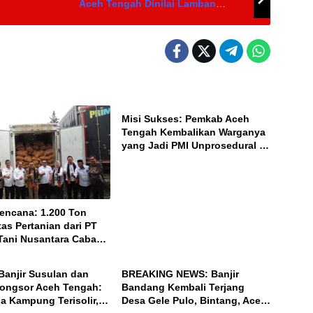
Aceh Tengah Dinilai Lamban
Bertindak
ACEH
Misi Sukses: Pemkab Aceh
Tengah Kembalikan Warganya
yang Jadi PMI Unprosedural di
Malaysia
encana: 1.200 Ton
as Pertanian dari PT
ani Nusantara Cabang
ACEH
n Dikirim ke Pasar
l
Banjir Susulan dan
BREAKING NEWS: Banjir
ongsor Aceh Tengah:
Bandang Kembali Terjang
a Kampung Terisolir,
Desa Gele Pulo, Bintang, Aceh
ACEH