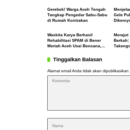
Ini Daft
Gerebek! Warga Aceh Tengah
Menjela
Tangkap Pengedar Sabu-Sabu
Gele Pu
di Rumah Kontrakan
Dikeroy
ACEH
ACEH
Waskita Karya Berhasil
Merajut
Rehabilitasi SPAM di Bener
Berkah:
Meriah Aceh Usai Bencana,
Takengo
Berfungsi Penuhi Kebutuhan
Air Bagi 3.000 KK
Tinggalkan Balasan
Alamat email Anda tidak akan dipublikasikan.