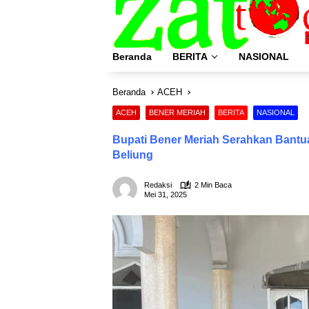
Langsung
ke
konten
Beranda
BERITA
NASIONAL
Beranda
ACEH
ACEH
BENER MERIAH
BERITA
NASIONAL
Bupati Bener Meriah Serahkan Bant
Beliung
Redaksi
2 Min Baca
Mei 31, 2025