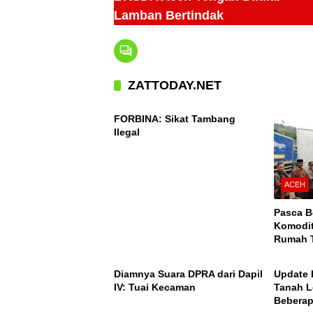
Lamban Bertindak
ZATTODAY.NET
ACEH
FORBINA: Sikat Tambang
Ilegal
ACEH
Pasca B
Komodit
Rumah T
ACEH
ACEH
Takengo
Nasiona
Diamnya Suara DPRA dari Dapil
Update 
IV: Tuai Kecaman
Tanah L
Beberap
ACEH
ACEH