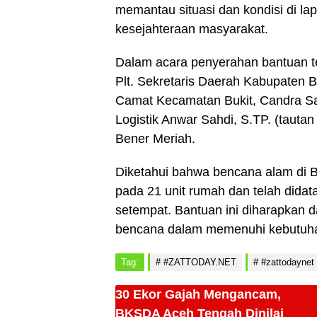
memantau situasi dan kondisi di l
kesejahteraan masyarakat.
Dalam acara penyerahan bantuan te
Plt. Sekretaris Daerah Kabupaten B
Camat Kecamatan Bukit, Candra Sas
Logistik Anwar Sahdi, S.TP. (tauta
Bener Meriah.
Diketahui bahwa bencana alam di 
pada 21 unit rumah dan telah dida
setempat. Bantuan ini diharapkan
bencana dalam memenuhi kebutuha
Tag:
#ZATTODAY.NET
#zattodaynet
30 Ekor Gajah Mengancam,
BKSDA Aceh Tengah Dinilai