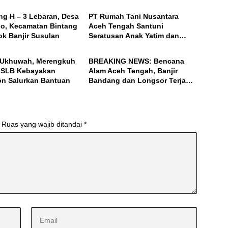
ar Desanya!
Tengah
ng H – 3 Lebaran, Desa
PT Rumah Tani Nusantara
lo, Kecamatan Bintang
Aceh Tengah Santuni
ok Banjir Susulan
Seratusan Anak Yatim dan
ACEH
Fakir Miskin, Serta Buka Puasa
Bersama
 Ukhuwah, Merengkuh
BREAKING NEWS: Bencana
 SLB Kebayakan
Alam Aceh Tengah, Banjir
n Salurkan Bantuan
Bandang dan Longsor Terjang
Desa Konyel, Bintang
Ruas yang wajib ditandai
*