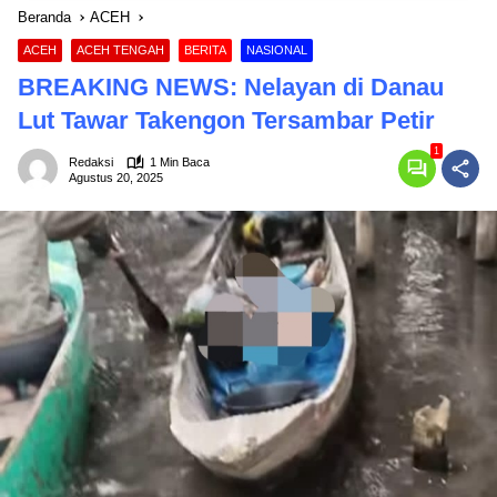
Beranda
ACEH
ACEH
ACEH TENGAH
BERITA
NASIONAL
BREAKING NEWS: Nelayan di Danau
Lut Tawar Takengon Tersambar Petir
1
Redaksi
1 Min Baca
Agustus 20, 2025