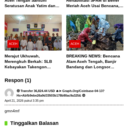
Aceh Tengah Santuni
Rehabilitasi SPAM di Bener
Seratusan Anak Yatim dan
Meriah Aceh Usai Bencana,
Fakir Miskin, Serta Buka
Berfungsi Penuhi Kebutuhan
Puasa Bersama
Air Bagi 3.000 KK
ACEH
ACEH
Merajut Ukhuwah,
BREAKING NEWS: Bencana
Merengkuh Berkah: SLB
Alam Aceh Tengah, Banjir
Kebayakan Takengon
Bandang dan Longsor
Salurkan Bantuan
Terjang Desa Konyel,
Bintang
Respon (1)
🤑 Transfer 36,824.44 USD 🔥➤ Graph.org/Coinbase-04-13?
Hs=abfb9ebe26a9d33503b178b80ac9a325& 🤑
April 21, 2026 pukul 3:35 pm
gmn4mf
Tinggalkan Balasan