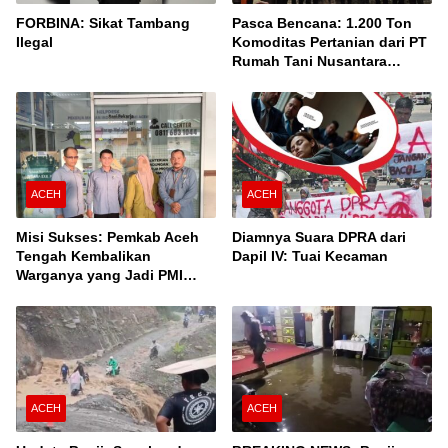
FORBINA: Sikat Tambang
Pasca Bencana: 1.200 Ton
Ilegal
Komoditas Pertanian dari PT
Rumah Tani Nusantara
Cabang Takengon Dikirim ke
Pasar Nasional
ACEH
ACEH
Misi Sukses: Pemkab Aceh
Diamnya Suara DPRA dari
Tengah Kembalikan
Dapil IV: Tuai Kecaman
Warganya yang Jadi PMI
Unprosedural di Malaysia
ACEH
ACEH