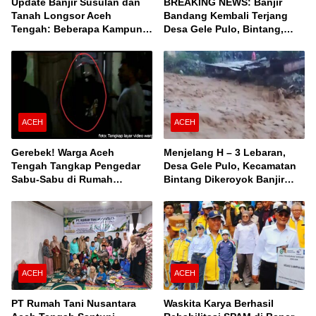
Update Banjir Susulan dan
BREAKING NEWS: Banjir
Tanah Longsor Aceh
Bandang Kembali Terjang
Tengah: Beberapa Kampung
Desa Gele Pulo, Bintang,
Terisolir, Ini Daftar Desanya!
Aceh Tengah
ACEH
ACEH
Gerebek! Warga Aceh
Menjelang H – 3 Lebaran,
Tengah Tangkap Pengedar
Desa Gele Pulo, Kecamatan
Sabu-Sabu di Rumah
Bintang Dikeroyok Banjir
Kontrakan
Susulan
ACEH
ACEH
PT Rumah Tani Nusantara
Waskita Karya Berhasil