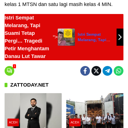
kelas 1 MTSN dan satu lagi masih kelas 4 MIN.
Istri Sempat
Melarang, Tapi
Suami Tetap
Istri Sempat
">
Melarang, Tapi
Pergi… Tragedi
Suami Tetap
Petir Menghantam
Pergi… Tragedi
Danau Lut Tawar
Petir Menghantam
Danau Lut Tawar
1
ZATTODAY.NET
ACEH
ACEH