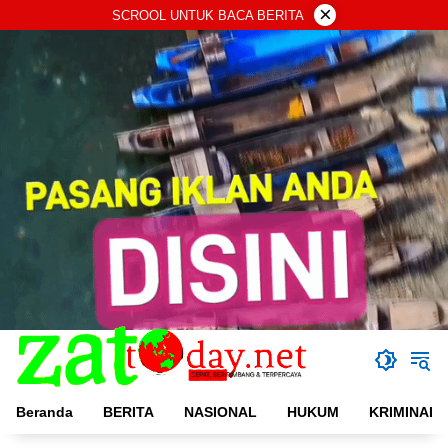
Langsung
×
SCROOL UNTUK BACA BERITA
ke
konten
Beranda
BERITA
NASIONAL
HUKUM
KRIMINAL