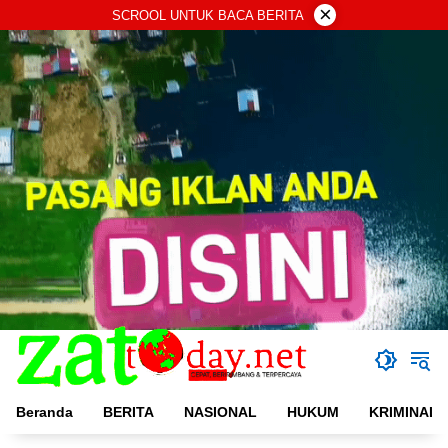
Langsung
×
SCROOL UNTUK BACA BERITA
ke
konten
Beranda
BERITA
NASIONAL
HUKUM
KRIMINAL