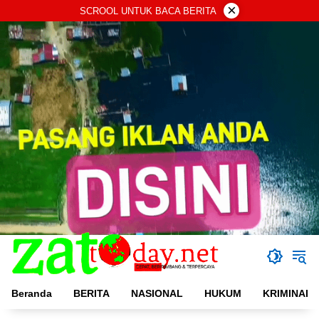
Langsung
×
SCROOL UNTUK BACA BERITA
ke
konten
Beranda
BERITA
NASIONAL
HUKUM
KRIMINAL