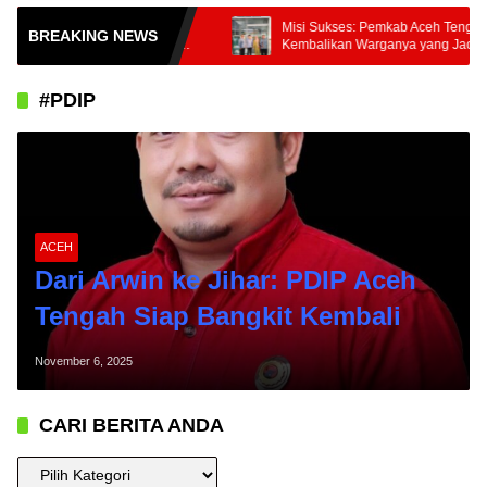
0 Ton Komoditas
Misi Sukses: Pemkab Aceh Tengah
BREAKING NEWS
mah Tani Nusantara
Kembalikan Warganya yang Jadi PMI
rim ke Pasar Nasional
Unprosedural di Malaysia
#PDIP
ACEH
Dari Arwin ke Jihar: PDIP Aceh
Tengah Siap Bangkit Kembali
November 6, 2025
CARI BERITA ANDA
CARI