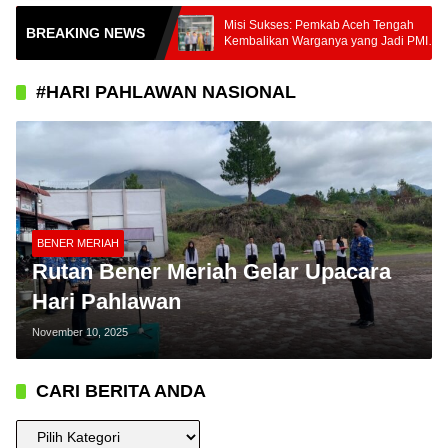
 Komoditas
Misi Sukses: Pemkab Aceh Tengah
BREAKING NEWS
ani Nusantara
Kembalikan Warganya yang Jadi PMI
e Pasar Nasional
Unprosedural di Malaysia
#HARI PAHLAWAN NASIONAL
BENER MERIAH
Rutan Bener Meriah Gelar Upacara
Hari Pahlawan
November 10, 2025
CARI BERITA ANDA
CARI