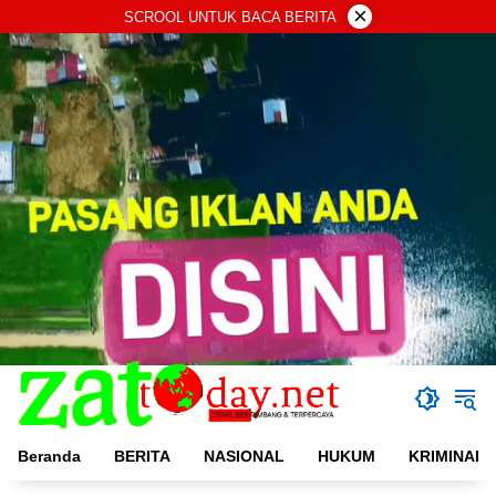
Langsung
×
SCROOL UNTUK BACA BERITA
ke
konten
Beranda
BERITA
NASIONAL
HUKUM
KRIMINAL