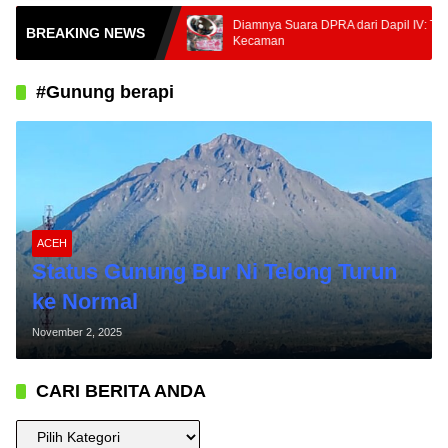
Tengah
Diamnya Suara DPRA dari Dapil IV: Tuai
BREAKING NEWS
 Jadi PMI
Kecaman
#Gunung berapi
ACEH
Status Gunung Bur Ni Telong Turun
ke Normal
November 2, 2025
CARI BERITA ANDA
CARI