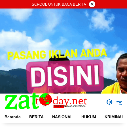
Langsung
×
SCROOL UNTUK BACA BERITA
ke
konten
Beranda
BERITA
NASIONAL
HUKUM
KRIMINAL