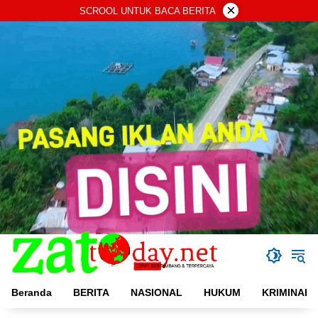
Langsung
×
SCROOL UNTUK BACA BERITA
ke
konten
Beranda
BERITA
NASIONAL
HUKUM
KRIMINAL