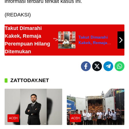
informasi terbaru terkait kasus ini.
(REDAKSI)
Takut Dimarahi
Kakek, Remaja
Takut Dimarahi
">
Kakek, Remaja
Perempuan Hilang
Perempuan Hilang
Ditemukan
Ditemukan
ZATTODAY.NET
ACEH
ACEH