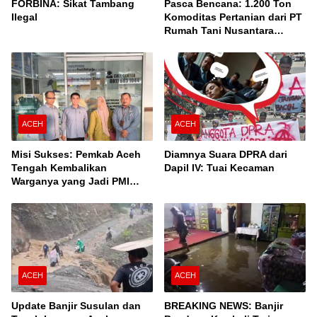
FORBINA: Sikat Tambang
Pasca Bencana: 1.200 Ton
Ilegal
Komoditas Pertanian dari PT
Rumah Tani Nusantara
Cabang Takengon Dikirim ke
Pasar Nasional
ACEH
ACEH
Misi Sukses: Pemkab Aceh
Diamnya Suara DPRA dari
Tengah Kembalikan
Dapil IV: Tuai Kecaman
Warganya yang Jadi PMI
Unprosedural di Malaysia
ACEH
ACEH
Update Banjir Susulan dan
BREAKING NEWS: Banjir