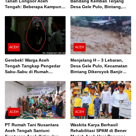
Tanah Longsor Aceh
Bandang Kembali Terjang
Tengah: Beberapa Kampung
Desa Gele Pulo, Bintang,
Terisolir, Ini Daftar Desanya!
Aceh Tengah
ACEH
ACEH
Gerebek! Warga Aceh
Menjelang H – 3 Lebaran,
Tengah Tangkap Pengedar
Desa Gele Pulo, Kecamatan
Sabu-Sabu di Rumah
Bintang Dikeroyok Banjir
Kontrakan
Susulan
ACEH
ACEH
PT Rumah Tani Nusantara
Waskita Karya Berhasil
Aceh Tengah Santuni
Rehabilitasi SPAM di Bener