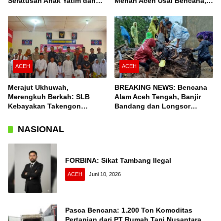
Seratusan Anak Yatim dan
Meriah Aceh Usai Bencana,
Fakir Miskin, Serta Buka
Berfungsi Penuhi Kebutuhan
Puasa Bersama
Air Bagi 3.000 KK
ACEH
ACEH
Merajut Ukhuwah,
BREAKING NEWS: Bencana
Merengkuh Berkah: SLB
Alam Aceh Tengah, Banjir
Kebayakan Takengon
Bandang dan Longsor
Salurkan Bantuan
Terjang Desa Konyel,
Bintang
NASIONAL
FORBINA: Sikat Tambang Ilegal
ACEH
Juni 10, 2026
Pasca Bencana: 1.200 Ton Komoditas
Pertanian dari PT Rumah Tani Nusantara