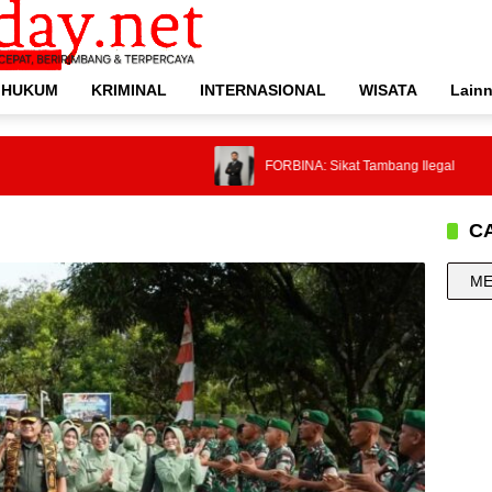
HUKUM
KRIMINAL
INTERNASIONAL
WISATA
Lain
FORBINA: Sikat Tambang Ilegal
C
CARI
BERIT
ANDA