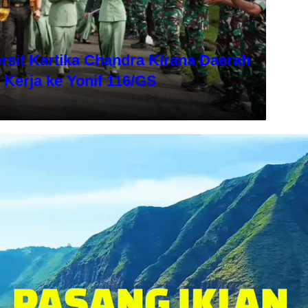
sit Kartika Chandra Kirana Daerah
Kerja ke Yonif 116/GS