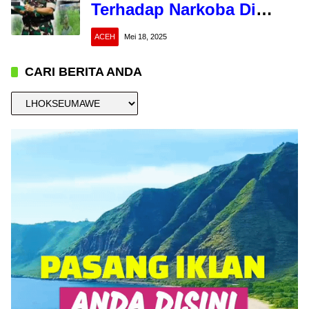
Terhadap Narkoba Di
Aceh
ACEH
Mei 18, 2025
CARI BERITA ANDA
CARI
BERITA
ANDA