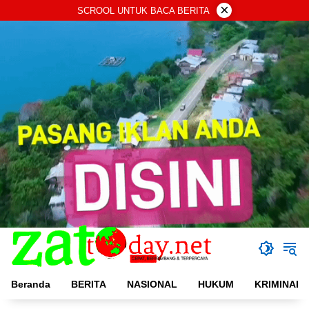
Langsung
×
SCROOL UNTUK BACA BERITA
ke
konten
Beranda
BERITA
NASIONAL
HUKUM
KRIMINAL