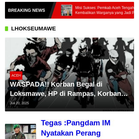
Ton Komoditas
Misi Sukses: Pemkab Aceh Tengah
BREAKING NEWS
h Tani Nusantara
Kembalikan Warganya yang Jadi PMI
m ke Pasar Nasional
Unprosedural di Malaysia
LHOKSEUMAWE
ACEH
WASPADA!! Korban Begal di
Loksmawe, HP di Rampas, Korban
Alami Luka di Mata Akibat Pukulan
Juli 20, 2025
Tegas
:Pangdam IM
Nyatakan Perang